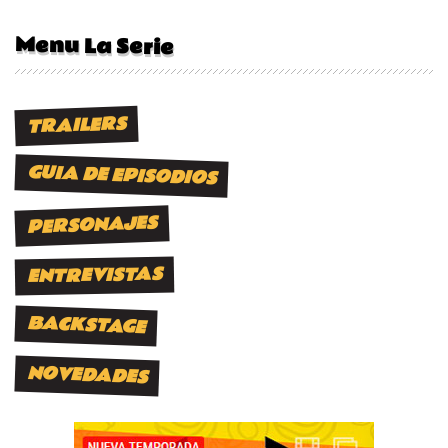
Menu La Serie
TRAILERS
GUIA DE EPISODIOS
PERSONAJES
ENTREVISTAS
BACKSTAGE
NOVEDADES